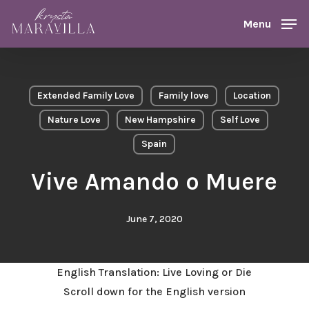
Skip
Menu
Menu
to
main
content
Extended Family Love
Family love
Location
Nature Love
New Hampshire
Self Love
Spain
Vive Amando o Muere
June 7, 2020
English Translation: Live Loving or Die
Scroll down for the English version